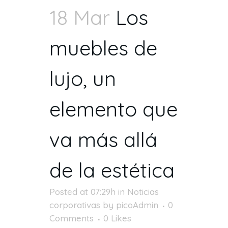
18 Mar
Los
muebles de
lujo, un
elemento que
va más allá
de la estética
Posted at 07:29h
in
Noticias
corporativas
by
picoAdmin
0
Comments
0
Likes