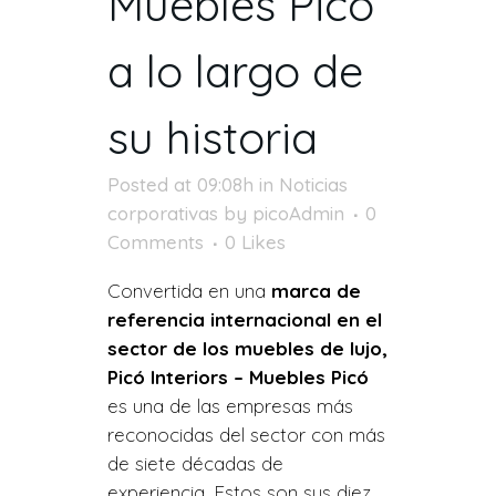
Muebles Picó
a lo largo de
su historia
Posted at 09:08h
in
Noticias
corporativas
by
picoAdmin
0
Comments
0
Likes
Convertida en una
marca de
referencia internacional en el
sector de los muebles de lujo,
Picó Interiors – Muebles Picó
es una de las empresas más
reconocidas del sector con más
de siete décadas de
experiencia. Estos son sus diez