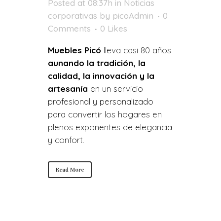
Posted at 08:37h
in
Noticias
corporativas
by
picoAdmin
0
Comments
0
Likes
Muebles Picó
lleva casi 80 años
aunando la tradición, la
calidad, la innovación y la
artesanía
en un servicio
profesional y personalizado
para convertir los hogares en
plenos exponentes de elegancia
y confort.
Read More