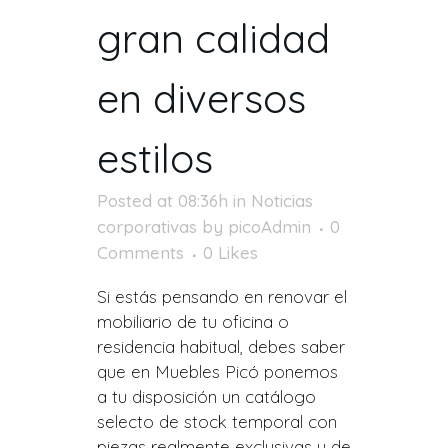
gran calidad
en diversos
estilos
Posted at 08:36h
in
Noticias
corporativas
by
picoAdmin
0
Comments
0
Likes
Si estás pensando en renovar el
mobiliario de tu oficina o
residencia habitual, debes saber
que en Muebles Picó ponemos
a tu disposición un catálogo
selecto de stock temporal con
piezas realmente exclusivas y de