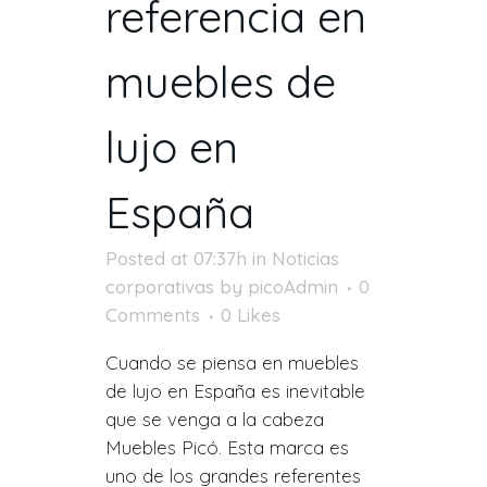
referencia en
muebles de
lujo en
España
Posted at 07:37h
in
Noticias
corporativas
by
picoAdmin
0
Comments
0
Likes
Cuando se piensa en muebles
de lujo en España es inevitable
que se venga a la cabeza
Muebles Picó. Esta marca es
uno de los grandes referentes