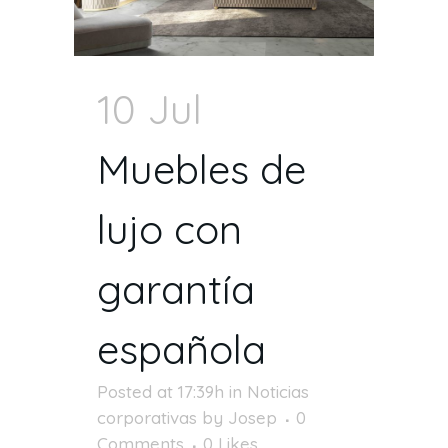
10 Jul
Muebles de
lujo con
garantía
española
Posted at 17:39h
in
Noticias
corporativas
by
Josep
0
Comments
0
Likes