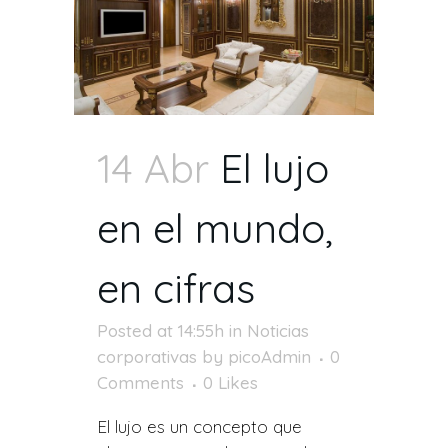
14 Abr
El lujo
en el mundo,
en cifras
Posted at 14:55h
in
Noticias
corporativas
by
picoAdmin
0
Comments
0
Likes
El lujo es un concepto que