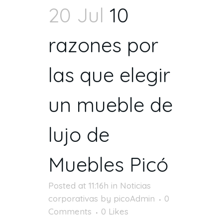
20 Jul
10
razones por
las que elegir
un mueble de
lujo de
Muebles Picó
Posted at 11:16h
in
Noticias
corporativas
by
picoAdmin
0
Comments
0
Likes