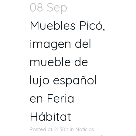
08 Sep
Muebles Picó,
imagen del
mueble de
lujo español
en Feria
Hábitat
Posted at 21:30h
in
Noticias