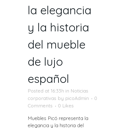
la elegancia
y la historia
del mueble
de lujo
español
Posted at 16:33h
in
Noticias
corporativas
by
picoAdmin
0
Comments
0
Likes
Muebles Picó representa la
elegancia y la historia del