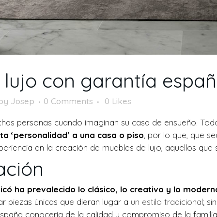
lujo con garantía españ
by
Josep
0 Comments
0
Likes
chas personas cuando imaginan su casa de ensueño. Tod
rta ‘personalidad’ a una casa o piso
, por lo que, que se
iencia en la creación de muebles de lujo, aquellos que s
ación
icó ha prevalecido lo clásico, lo creativo y lo modern
ar piezas únicas que dieran lugar a
un estilo tradicional
; si
spaña conocería de la calidad y compromiso de la familia 