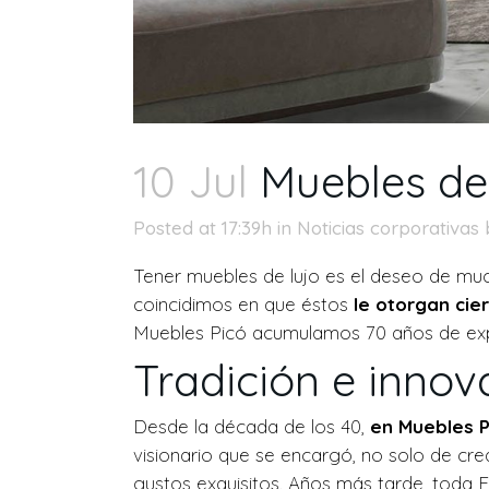
10 Jul
Muebles de 
Posted at 17:39h
in
Noticias corporativas
Tener muebles de lujo es el deseo de mu
coincidimos en que éstos
le otorgan cie
Muebles Picó acumulamos 70 años de exper
Tradición e innov
Desde la década de los 40,
en
Muebles P
visionario que se encargó, no solo de cre
gustos exquisitos. Años más tarde, toda E