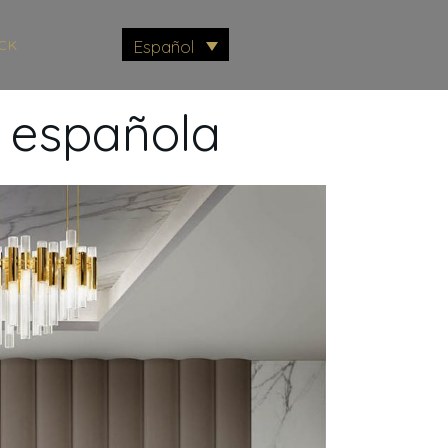
CK
Español
a española