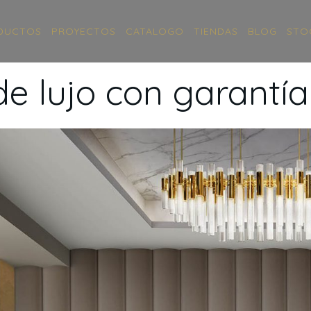
DUCTOS
PROYECTOS
CATALOGO
TIENDAS
BLOG
STO
e lujo con garantí