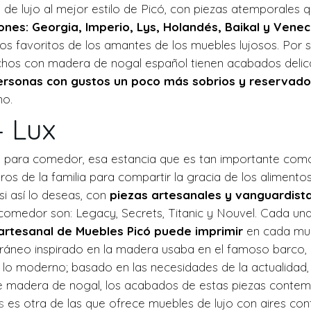
e lujo al mejor estilo de Picó, con piezas atemporales qu
iones: Georgia, Imperio, Lys, Holandés, Baikal y Venec
s favoritos de los amantes de los muebles lujosos. Por su 
hechos con madera de nogal español tienen acabados deli
ersonas con gustos un poco más sobrios y reservado
no.
 Lux
 para comedor, esa estancia que es tan importante como e
 de la familia para compartir la gracia de los alimentos 
si así lo deseas, con
piezas artesanales y vanguardist
omedor son: Legacy, Secrets, Titanic y Nouvel. Cada una 
 artesanal de Muebles Picó puede imprimir
en cada mueb
oráneo inspirado en la madera usaba en el famoso barco,
lo moderno; basado en las necesidades de la actualidad, pe
de madera de nogal, los acabados de estas piezas cont
s
es otra de las que ofrece muebles de lujo con aires c