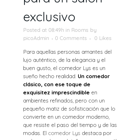
exclusivo
Posted at 08:49h
in
Rooms
by
picoAdmin
0 Comments
0
Likes
Para aquellas personas amantes del
lujo auténtico, de la elegancia y el
buen gusto, el comedor Lys es un
sueño hecho realidad.
Un comedor
clásico, con ese toque de
exquisitez imprescindible
en
ambientes refinados, pero con un
pequeño matiz de sofisticación que lo
convierte en un comedor moderno,
que resiste el paso del tiempo y de las
modas.
El
comedor Lys
destaca por