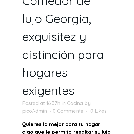
Comedor de
lujo Georgia,
exquisitez y
distinción para
hogares
exigentes
Posted at 16:37h
in
Cocina
by
picoAdmin
0 Comments
0
Likes
Quieres lo mejor para tu hogar,
algo que le permita resaltar su lujo