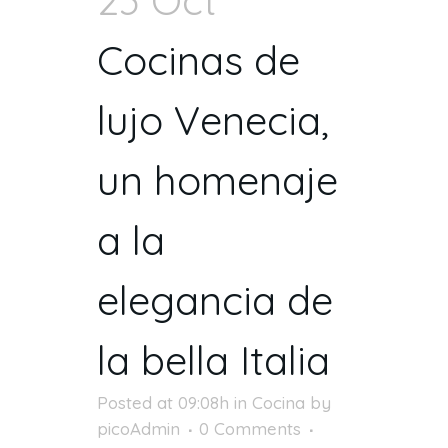
Cocinas de
lujo Venecia,
un homenaje
a la
elegancia de
la bella Italia
Posted at 09:08h
in
Cocina
by
picoAdmin
0 Comments