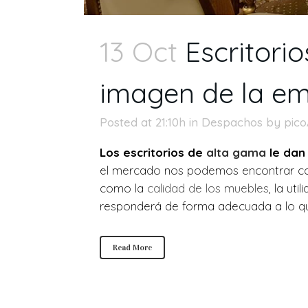
13 Oct
Escritori
imagen de la e
Posted at 21:10h
in
Despachos
by
pic
Los escritorios de
alta gama
le dan
el mercado nos podemos encontrar con
como la
calidad de los muebles
, la ut
responderá de forma adecuada a lo q
Read More