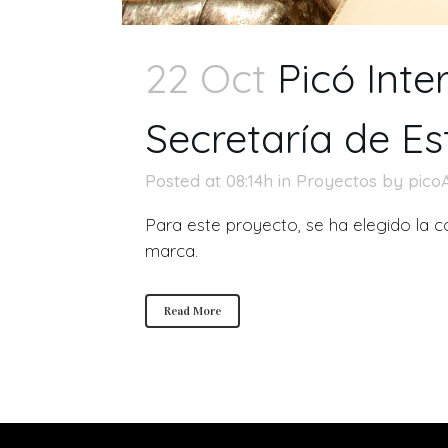
22 Oct
Picó Inte
Secretaría de Es
Posted at 08:14h
in
Proyectos
by
pico
Para este proyecto, se ha elegido la c
marca.
Read More