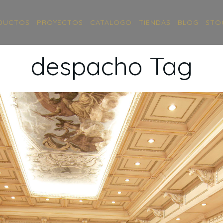
DUCTOS
PROYECTOS
CATALOGO
TIENDAS
BLOG
STO
despacho Tag