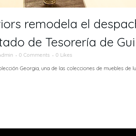
riors remodela el despac
tado de Tesorería de Gu
Admin
0 Comments
0
Likes
olección Georgia, una de las colecciones de muebles de l