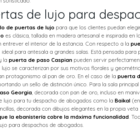
 sofisticado.
ertas de lujo para desp
o de puertas de lujo
para que los clientes puedan elegi
io
es clásica, tallada en madera artesanal e inspirada en 
 entrever el interior de la estancia. Con respecto a la
pue
deal para antesala a grandes salas. Está pensada para pa
y la
puerta de paso Caspian
pueden servir perfectamen
jo se caracterizan por sus motivos florales y geométrico
an protagonismo al pan de oro. En el caso de la
puerta 
ortando un sello de distinción único. Para la sala princip
paso Georgia
, decorada con pan de oro, incluso en maniv
e lujo para tu despacho de abogados como la
Baikal
(en
sencillas, decorada con dibujos elegantes en la propia vet
que la ebanistería cobre la máxima funcionalidad
. To
de lujo para despachos de abogados.