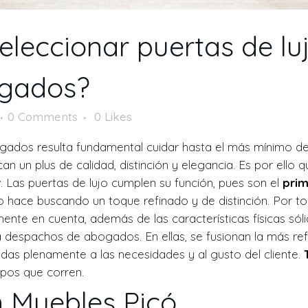
eleccionar puertas de lu
ogados?
0 Comments
0
Likes
os resulta fundamental cuidar hasta el más mínimo detalle
an un plus de calidad, distinción y elegancia. Es por ello 
r
.
Las puertas de lujo cumplen su función, pues son el
prim
ace buscando un toque refinado y de distinción. Por tod
ente en cuenta, además de las características físicas sóli
 despachos de abogados. En ellas, se fusionan la más refi
das plenamente a las necesidades y al gusto del cliente.
mpos que corren.
n Muebles Picó