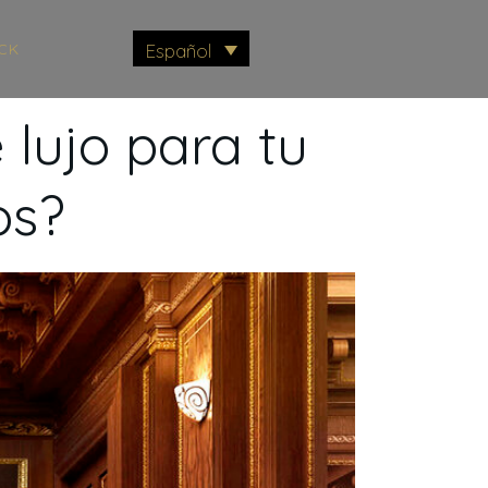
CK
Español
 lujo para tu
os?