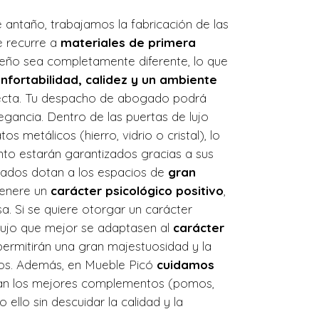
antaño, trabajamos la fabricación de las
se recurre a
materiales de primera
eño sea completamente diferente, lo que
nfortabilidad, calidez y un ambiente
erfecta. Tu despacho de abogado podrá
egancia. Dentro de las puertas de lujo
s metálicos (hierro, vidrio o cristal), lo
nto estarán garantizados gracias a sus
ogados dotan a los espacios de
gran
genere un
carácter psicológico positivo
,
a. Si se quiere otorgar un carácter
lujo que mejor se adaptasen al
carácter
 permitirán una gran majestuosidad y la
ilos. Además, en Mueble Picó
cuidamos
gan los mejores complementos (pomos,
ello sin descuidar la calidad y la