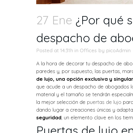
27 Ene
¿Por qué s
despacho de ab
Posted at 14:31h
in
Offices
by
picoAdmin
A la hora de decorar tu despacho de abogad
paredes y, por supuesto, las puertas, marc
de lujo, una opción exclusiva y singula
que acude a un despacho de abogados lo h
material y el tamaño se tendrán especialm
la mejor selección de
puertas de lujo
para
dando lugar a creaciones únicas y adapta
seguridad
, un elemento clave en los tie
Puertas de lujo e