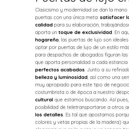
Clasicismo y modernidad se dan la mano 
puertas con una única meta:
satisfacer 
calidad
para su elaboración, trabajándo
aporta un
toque de exclusividad
. En aq
hogareño
, las puertas de lujo son idea
optar por puertas de lujo de un estilo má
para despachos de abogados figuran la
que aporta personalidad a cada estancia 
perfectos acabados
. Junto a su refina
belleza y luminosidad
, así como una se
muy apropiado para este tipo de negocios 
costumbrista o de época a nuestro despa
cultural
que estamos buscando. Así pues, s
posibilidad de teletransportarse a otros
los detalles
. Es tal que apostamos porq
colores y vetas propias de la madera) que 