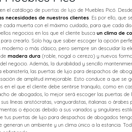
en el catálogo de
puertas de lujo
de Muebles Picó. Desde 
las necesidades de nuestros clientes
. Es por ello, que 
se cada muerta con el máximo cuidado, para que cada dis
uellos negocios en los que el cliente busca
un clima de co
les para crearlo. Solo hay que saber escoger la opción p
s moderno o más clásico, pero siempre sin descuidar la el
s de
madera dura
(roble, nogal o cerezo) y nuevos formato
del negocio. Además, la durabilidad y sencillo mantenimie
da ebanistería, las puertas de lujo para despachos de ab
nsación de amplitud inmejorable. Esto conduce a que se 
en el que el cliente debe sentirse tranquilo, como en cas
cho de abogados, lo mejor será escoger las puertas de 
us líneas aristócratas, vanguardistas, italianas o árabes
 amientas o épocas debido a sus variados y singulares est
ue tus puertas de lujo para despachos de abogados ten
generan un ambiente y un clima único a la estancia. Todo 