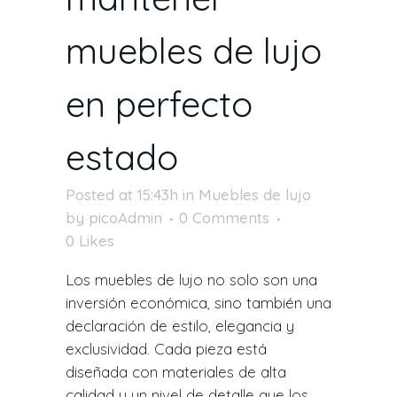
muebles de lujo
en perfecto
estado
Posted at 15:43h
in
Muebles de lujo
by
picoAdmin
0 Comments
0
Likes
Los muebles de lujo no solo son una
inversión económica, sino también una
declaración de estilo, elegancia y
exclusividad. Cada pieza está
diseñada con materiales de alta
calidad y un nivel de detalle que los