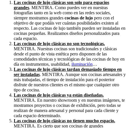
Las cocinas de lujo clásicas son solo para espacios
grandes
. MENTIRA. Como puedes ver en nuestras
fotografías tanto en la web como en las redes sociales,
siempre mostramos grandes
cocinas de lujo
pero con el
objetivo de que podáis ver cuántas posibilidades existen al
respecto. Las cocinas de lujo también pueden ser instaladas en
cocinas pequeñas. Realizamos diseños personalizados para
cada espacio.
Las cocinas de lujo clásicas no son tecnológicas.
MENTIRA. Nuestras cocinas son tradicionales y clásicas
desde el punto de vista estética pero disponen de las
comodidades técnicas y tecnológicas de las cocinas de hoy en
día en instrumentos, usabilidad,
iluminación
…
Las cocinas de lujo clásicas tardan demasiado tiempo en
ser instaladas
. MENTIRA. Aunque son cocinas artesanales y
más trabajadas, el tiempo de instalación para el posterior
disfrute de nuestros clientes es el mismo que cualquier otro
tipo de cocina.
Las cocinas de lujo clásicas ya están diseñadas.
MENTIRA. En nuestro showroom y en nuestras imágenes, te
mostramos proyectos o cocinas de exhibición, pero todas se
realizan de manera artesanal y personal para cada cliente y
cada espacio determinado.
Las cocinas de lujo clásicas no tienen mucho espacio.
MENTIRA. Es cierto que son cocinas de grandes