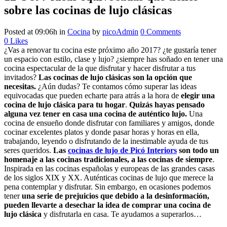
sobre las cocinas de lujo clásicas
Posted at 09:06h
in
Cocina
by
picoAdmin
0 Comments
0
Likes
¿Vas a renovar tu cocina este próximo año 2017? ¿te gustaría tener
un espacio con estilo, clase y lujo? ¿siempre has soñado en tener una
cocina espectacular de la que disfrutar y hacer disfrutar a tus
invitados?
Las cocinas de lujo clásicas son la opción que
necesitas.
¿Aún dudas? Te contamos cómo superar las ideas
equivocadas que pueden echarte para atrás a la hora de
elegir una
cocina de lujo clásica para tu hogar
.
Quizás hayas pensado
alguna vez tener en casa una cocina de auténtico lujo.
Una
cocina de ensueño donde disfrutar con familiares y amigos, donde
cocinar excelentes platos y donde pasar horas y horas en ella,
trabajando, leyendo o disfrutando de la inestimable ayuda de tus
seres queridos.
Las
cocinas de lujo de Picó Interiors
son todo un
homenaje a las cocinas tradicionales, a las cocinas de siempre
.
Inspirada en las cocinas españolas y europeas de las grandes casas
de los siglos XIX y XX. Auténticas cocinas de lujo que merece la
pena contemplar y disfrutar. Sin embargo, en ocasiones podemos
tener
una serie de prejuicios que debido a la desinformación,
pueden llevarte a desechar la idea de comprar una cocina de
lujo clásica
y disfrutarla en casa. Te ayudamos a superarlos…