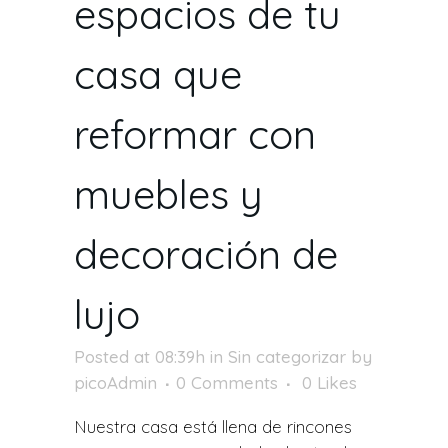
espacios de tu
casa que
reformar con
muebles y
decoración de
lujo
Posted at 08:39h
in
Sin categorizar
by
picoAdmin
0 Comments
0
Likes
Nuestra casa está llena de rincones