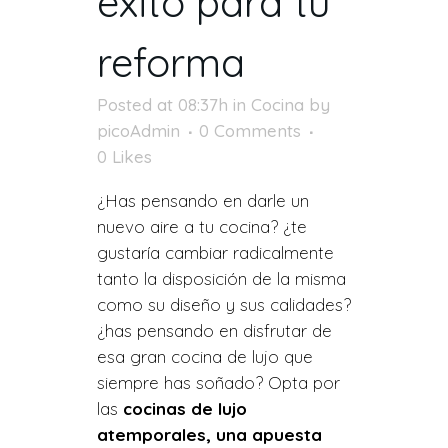
éxito para tu
reforma
Posted at 08:37h
in
Cocina
by
picoAdmin
0 Comments
0
Likes
¿Has pensando en darle un
nuevo aire a tu cocina? ¿te
gustaría cambiar radicalmente
tanto la disposición de la misma
como su diseño y sus calidades?
¿has pensando en disfrutar de
esa gran cocina de lujo que
siempre has soñado? Opta por
las
cocinas de lujo
atemporales, una apuesta