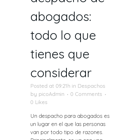
abogados:
todo lo que
tienes que
considerar
Posted at 09:21h
in
Despachos
by
picoAdmin
0 Comments
0
Likes
Un despacho para abogados es
un lugar en el que las personas
van por todo tipo de razones.