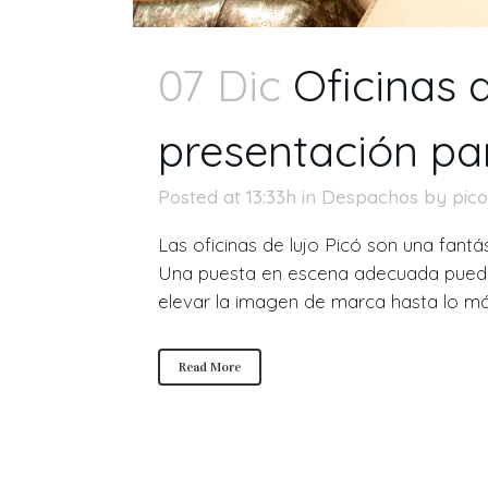
07 Dic
Oficinas d
presentación pa
Posted at 13:33h
in
Despachos
by
pic
Las oficinas de lujo Picó son una fant
Una puesta en escena adecuada puede t
elevar la imagen de marca hasta lo má
Read More