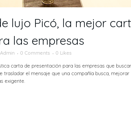
e lujo Picó, la mejor car
ra las empresas
oAdmin
0 Comments
0
Likes
ástica carta de presentación para las empresas que buscan 
rasladar el mensaje que una compañía busca, mejorar la
s exigente.