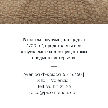
В нашем шоуруме, площадью
1700 m², предствлены все
выпускаемые коллекции, а также
предметы интерьера.
Avenida d’Espioca, 65, 46460 ||
Silla || València |
Telf: 96 121 22 26
j.pico@picointeriors.com